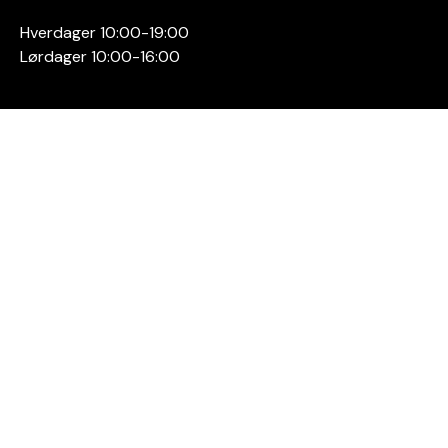
Hverdager 10:00-19:00
Lørdager 10:00-16:00
Kontakt oss
Stavanger
Sentrum AS
Østervåg 6
4006 Stavanger
Tlf:
51 89 51 51
E-post:
post@byen.no
Personvernerklæring
Cookies