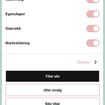
Egenskaper
Statistikk
Markedsføring
Detaljer
Tillat alle
Ny butikk på MagasinBlaa
I dag åpnet Stolt Lokalt på MagasinBlaa.
tillat utvalg
Ikke tillat