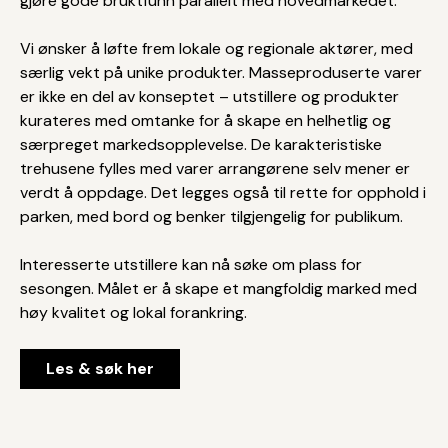
gjøre gode bruktfunn parallelt med hovedmarkedet.
Vi ønsker å løfte frem lokale og regionale aktører, med
særlig vekt på unike produkter. Masseproduserte varer
er ikke en del av konseptet – utstillere og produkter
kurateres med omtanke for å skape en helhetlig og
særpreget markedsopplevelse. De karakteristiske
trehusene fylles med varer arrangørene selv mener er
verdt å oppdage. Det legges også til rette for opphold i
parken, med bord og benker tilgjengelig for publikum.
Interesserte utstillere kan nå søke om plass for
sesongen. Målet er å skape et mangfoldig marked med
høy kvalitet og lokal forankring.
Les & søk her