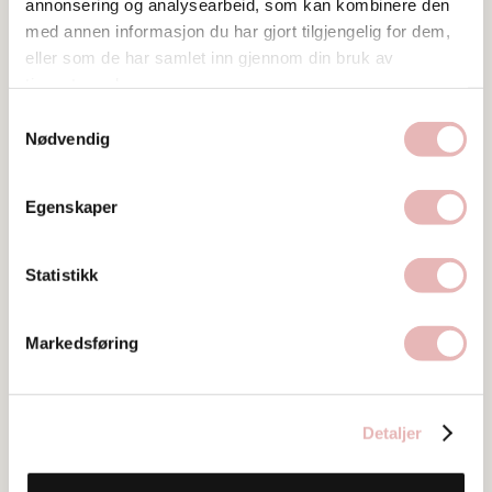
STAVANGER
annonsering og analysearbeid, som kan kombinere den
med annen informasjon du har gjort tilgjengelig for dem,
Web
eller som de har samlet inn gjennom din bruk av
Besøk nettside
tjenestene deres.
Samtykkevalg
Ta kontakt
Nødvendig
Egenskaper
Statistikk
Bilder
Markedsføring
Detaljer