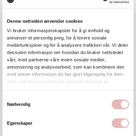
Denne nettsiden anvender cookies
Vi bruker informasjonskapsler for å gi innhold og
annonser et personlig preg, for å levere sosiale
Tar BYENgavekortet
mediefunksjoner og for å analysere trafikken vår. Vi deler
dessuten informasjon om hvordan du bruker nettstedet
Tar digitalt BYENgavekort
vårt, med partnerne våre innen sosiale medier,
annonsering og analysearbeid, som kan kombinere den
Besøksadresse
med annen informasjon du har gjort tilgjengelig for dem,
Strandkaien 37, 4005 STAVANGER
eller som de har samlet inn gjennom din bruk av
tjenestene deres.
Postadresse
Samtykkevalg
Strandkaien 37, 4005 STAVANGER
Nødvendig
Web
Besøk nettside
Egenskaper