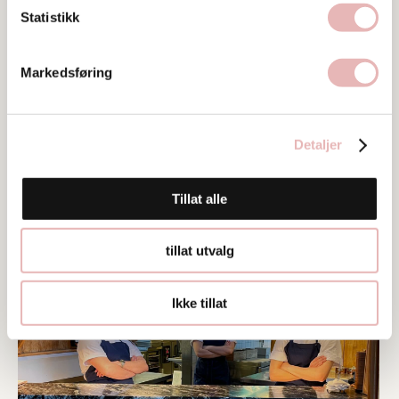
Ta kontakt
Statistikk
kep@matboden.no
51527350
Markedsføring
Detaljer
Tillat alle
Bilder
tillat utvalg
Ikke tillat