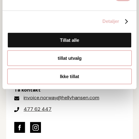
Tar BYENgavekortet
Detaljer
Tar digitalt BYENgavekort
Tillat alle
Besøksadresse
Nygata 16, 4006 Stavanger
tillat utvalg
Web
Besøk nettside
Ikke tillat
Ta kontakt
invoice.norway@hellyhansen.com
477 62 447