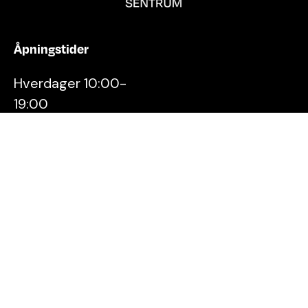
Åpningstider
Hverdager 10:00-
19:00
Lørdager 10:00-16:00
Kontakt oss
Stavanger
Sentrum AS
Østervåg 6
4006 Stavanger
Tlf:
51 89 51 51
E-post: