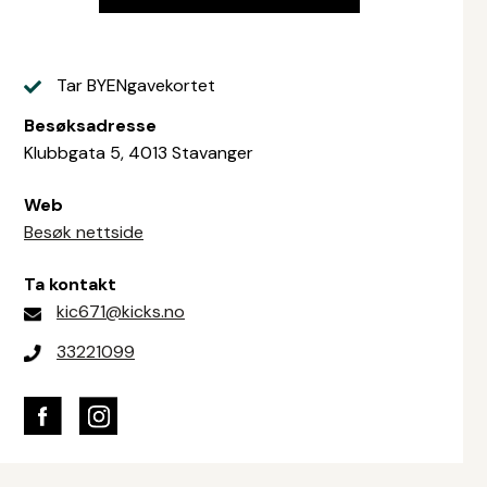
Tar BYENgavekortet
Besøksadresse
Klubbgata 5, 4013 Stavanger
Web
Besøk nettside
Ta kontakt
kic671@kicks.no
33221099