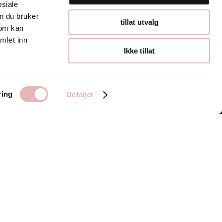
osiale
n du bruker
Åpningstider
tillat utvalg
som kan
mlet inn
Hverdager 10:00-
Ikke tillat
19:00
Lørdager 10:00-16:00
ring
Detaljer