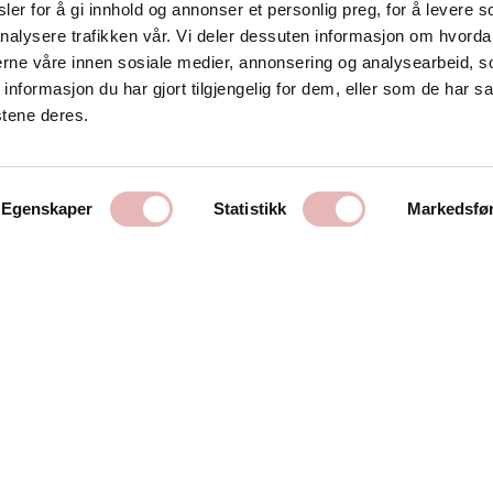
er for å gi innhold og annonser et personlig preg, for å levere s
nalysere trafikken vår. Vi deler dessuten informasjon om hvorda
Kontakt oss
nerne våre innen sosiale medier, annonsering og analysearbeid, 
formasjon du har gjort tilgjengelig for dem, eller som de har sa
Stavanger Sentrum AS
stene deres.
Østervåg 6
4006 Stavanger
Tlf:
51 89 51 51
Egenskaper
Statistikk
Markedsfø
E-post:
post@byen.no
Personvernerklæring
Cookies