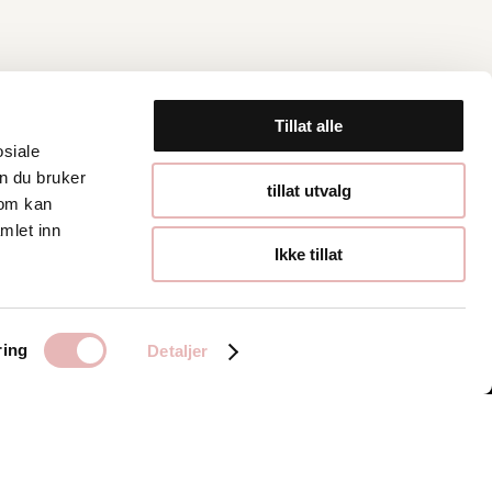
Tillat alle
osiale
n du bruker
Åpningstider
tillat utvalg
som kan
mlet inn
Hverdager 10:00-
Ikke tillat
19:00
Lørdager 10:00-16:00
ring
Detaljer