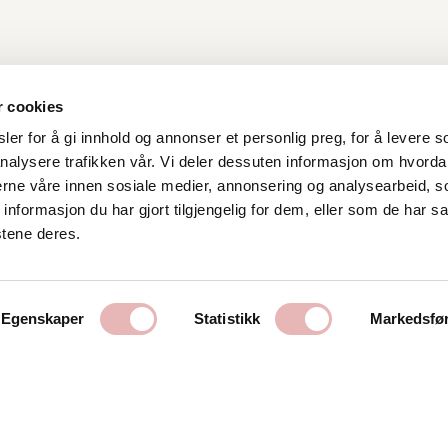
r cookies
er for å gi innhold og annonser et personlig preg, for å levere s
nalysere trafikken vår. Vi deler dessuten informasjon om hvorda
Kontakt oss
nerne våre innen sosiale medier, annonsering og analysearbeid, 
formasjon du har gjort tilgjengelig for dem, eller som de har sa
Stavanger Sentrum AS
stene deres.
Østervåg 6
4006 Stavanger
Tlf:
51 89 51 51
Egenskaper
Statistikk
Markedsfø
E-post:
post@byen.no
Personvernerklæring
Cookies