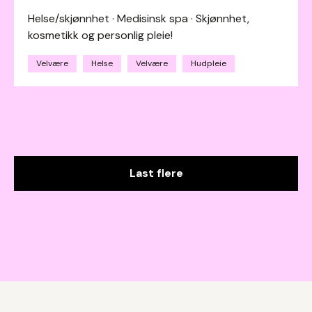
Helse/skjønnhet · Medisinsk spa · Skjønnhet,
kosmetikk og personlig pleie!
Velvære
Helse
Velvære
Hudpleie
Last flere