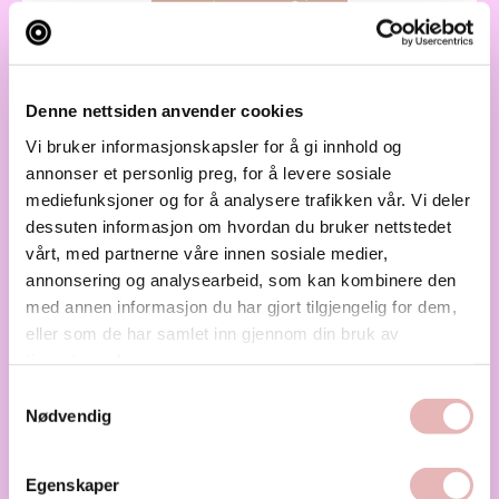
House of Movement
Denne nettsiden anvender cookies
House of Movement tilbyr trening med høy
Vi bruker informasjonskapsler for å gi innhold og
kvalitet og veiledning. La skuldrene senke...
annonser et personlig preg, for å levere sosiale
mediefunksjoner og for å analysere trafikken vår. Vi deler
Helse
Treningssenter
dessuten informasjon om hvordan du bruker nettstedet
vårt, med partnerne våre innen sosiale medier,
annonsering og analysearbeid, som kan kombinere den
med annen informasjon du har gjort tilgjengelig for dem,
eller som de har samlet inn gjennom din bruk av
tjenestene deres.
Samtykkevalg
Nødvendig
Egenskaper