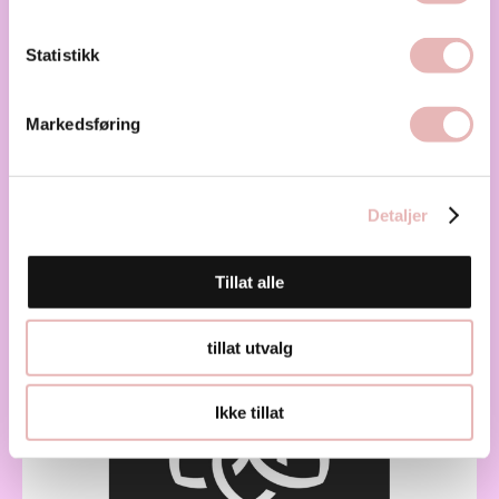
Statistikk
Ifocus
Markedsføring
I 1997 startet øyelege Kjell Gunnar Gundersen opp
sin klinikk i Haugesund. Klinikken...
Helse
Detaljer
Tillat alle
tillat utvalg
Ikke tillat