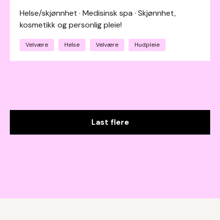
Helse/skjønnhet · Medisinsk spa · Skjønnhet,
kosmetikk og personlig pleie!
Velvære
Helse
Velvære
Hudpleie
Last flere