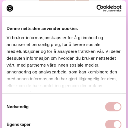
House of Movement
Denne nettsiden anvender cookies
House of Movement tilbyr trening med høy
Vi bruker informasjonskapsler for å gi innhold og
kvalitet og veiledning. La skuldrene senke...
annonser et personlig preg, for å levere sosiale
mediefunksjoner og for å analysere trafikken vår. Vi deler
Helse
Treningssenter
dessuten informasjon om hvordan du bruker nettstedet
vårt, med partnerne våre innen sosiale medier,
annonsering og analysearbeid, som kan kombinere den
med annen informasjon du har gjort tilgjengelig for dem,
eller som de har samlet inn gjennom din bruk av
tjenestene deres.
Samtykkevalg
Nødvendig
Egenskaper