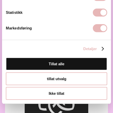
Statistikk
Ifocus
Markedsføring
I 1997 startet øyelege Kjell Gunnar Gundersen opp
sin klinikk i Haugesund. Klinikken...
Helse
Detaljer
Tillat alle
tillat utvalg
Ikke tillat