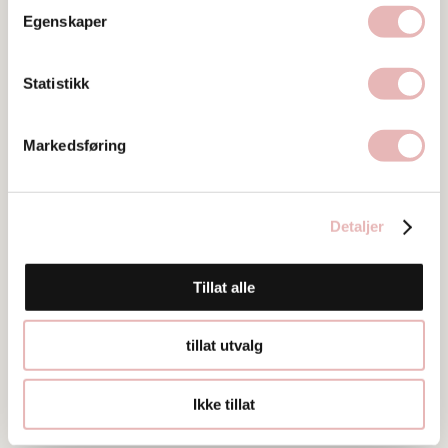
Besøksadresse
Egenskaper
Søregata 9, 4006 STAVANGER
Web
Statistikk
Besøk nettside
Markedsføring
Ta kontakt
gss@gantretail.no
51527000
Detaljer
Tillat alle
tillat utvalg
Ikke tillat