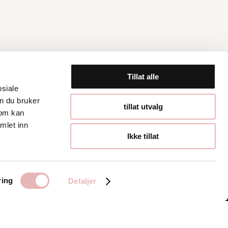
Tillat alle
osiale
n du bruker
Åpningstider
tillat utvalg
som kan
mlet inn
Hverdager 10:00-
Ikke tillat
19:00
Lørdager 10:00-16:00
ring
Detaljer