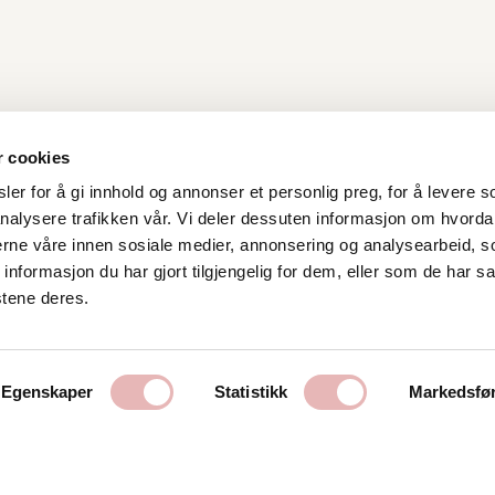
r cookies
er for å gi innhold og annonser et personlig preg, for å levere s
nalysere trafikken vår. Vi deler dessuten informasjon om hvorda
Kontakt oss
nerne våre innen sosiale medier, annonsering og analysearbeid, 
formasjon du har gjort tilgjengelig for dem, eller som de har sa
Stavanger Sentrum AS
stene deres.
Østervåg 6
4006 Stavanger
Tlf:
51 89 51 51
Egenskaper
Statistikk
Markedsfø
E-post:
post@byen.no
Personvernerklæring