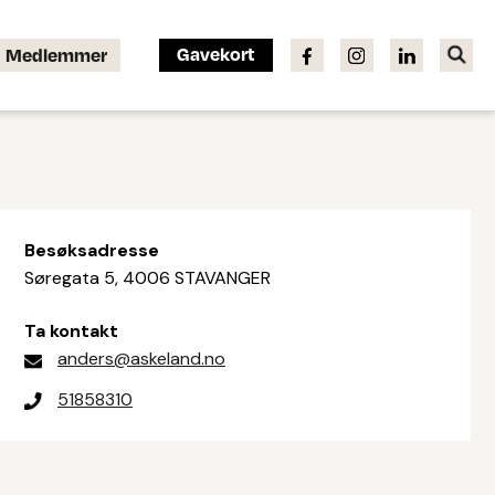
Gavekort
Medlemmer
Besøksadresse
Søregata 5, 4006 STAVANGER
Ta kontakt
anders@askeland.no
51858310