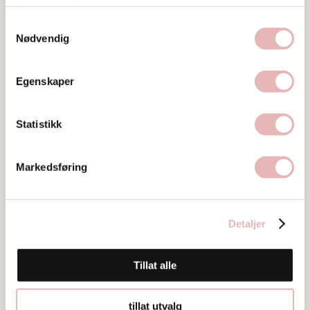
tjenestene deres.
Samtykkevalg
Nødvendig
Egenskaper
Statistikk
Besøksadresse
Niels Juels gate 50, 4008 STAVANGER
Markedsføring
Web
Besøk nettside
Detaljer
Ta kontakt
ay@baseproperty.no
Tillat alle
51 85 84 80
tillat utvalg