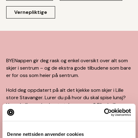
Vernepliktige
BYENappen gir deg rask og enkel oversikt over alt som
skjer i sentrum – og de ekstra gode tilbudene som bare
er for oss som heier på sentrum.
Hold deg oppdatert på alt det kjekke som skjer i Lille
store Stavanger. Lurer du på hvor du skal spise lunsj?
Hvor du finner den beste take-awayen? Eller hvilke
arrangementer du ikke vil gå glipp av? BYENappen
samler tipsene, favorittene og de skjulte perlene du ikke
visste at du trengte – pluss knallbra tilbud hos byens
fantastiske virksomheter!
Denne nettsiden anvender cookies